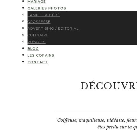
MARIAGE
GALERIES PHOTOS
FAMILLE & BÉBÉ
GROSSESSE
ADVERTISING / EDITORIAL
CULINAIRE
VOYAGES
BLOG
LES COPAINS
CONTACT
DÉCOUVRE
Coiffeuse, maquilleuse, vidéaste, fle
êtes perdu sur la q