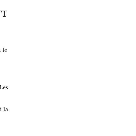
NT
.
 le
 Les
à la