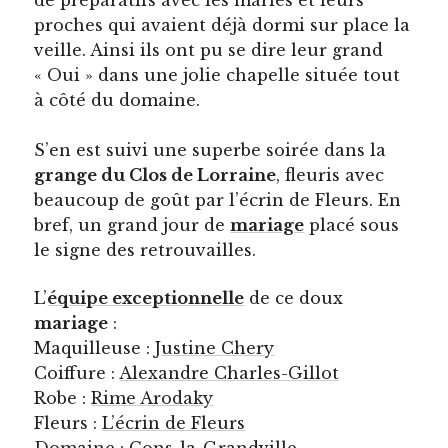
de préparatifs avec les mariés et leurs
proches qui avaient déjà dormi sur place la
veille. Ainsi ils ont pu se dire leur grand
« Oui » dans une jolie chapelle située tout
à côté du domaine.
S’en est suivi une superbe soirée dans la
grange du Clos de Lorraine
, fleuris avec
beaucoup de goût par l’écrin de Fleurs. En
bref, un grand jour de
mariage
placé sous
le signe des retrouvailles.
L’
équipe exceptionnelle
de ce doux
mariage
:
Maquilleuse :
Justine Chery
Coiffure :
Alexandre Charles-Gillot
Robe :
Rime Arodaky
Fleurs :
L’écrin de Fleurs
Domaine :
Cons-la-Grandville